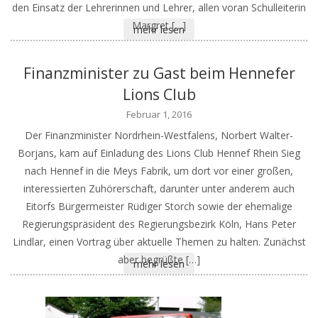
den Einsatz der Lehrerinnen und Lehrer, allen voran Schulleiterin
Margret […]
mehr lesen
Finanzminister zu Gast beim Hennefer
Lions Club
Februar 1, 2016
Der Finanzminister Nordrhein-Westfalens, Norbert Walter-
Borjans, kam auf Einladung des Lions Club Hennef Rhein Sieg
nach Hennef in die Meys Fabrik, um dort vor einer großen,
interessierten Zuhörerschaft, darunter unter anderem auch
Eitorfs Bürgermeister Rüdiger Storch sowie der ehemalige
Regierungspräsident des Regierungsbezirk Köln, Hans Peter
Lindlar, einen Vortrag über aktuelle Themen zu halten. Zunächst
aber begrüßte […]
mehr lesen