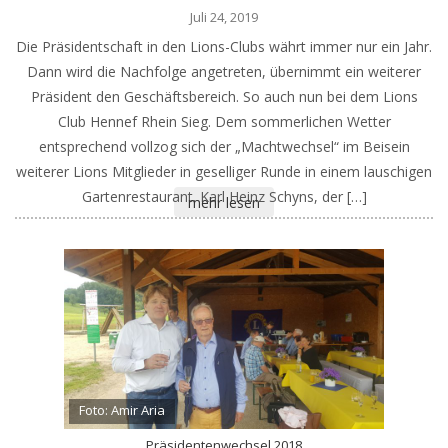
Juli 24, 2019
Die Präsidentschaft in den Lions-Clubs währt immer nur ein Jahr.
Dann wird die Nachfolge angetreten, übernimmt ein weiterer
Präsident den Geschäftsbereich. So auch nun bei dem Lions
Club Hennef Rhein Sieg. Dem sommerlichen Wetter
entsprechend vollzog sich der „Machtwechsel“ im Beisein
weiterer Lions Mitglieder in geselliger Runde in einem lauschigen
Gartenrestaurant. Karl Heinz Schyns, der […]
mehr lesen
Foto: Amir Aria
Präsidentenwechsel 2018