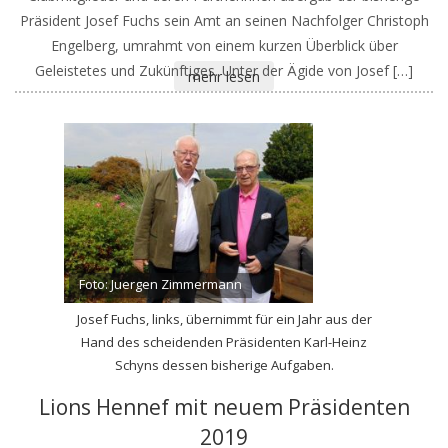
Präsident Josef Fuchs sein Amt an seinen Nachfolger Christoph
Engelberg, umrahmt von einem kurzen Überblick über
Geleistetes und Zukünftiges. Unter der Ägide von Josef […]
mehr lesen
Foto: Juergen Zimmermann
Josef Fuchs, links, übernimmt für ein Jahr aus der
Hand des scheidenden Präsidenten Karl-Heinz
Schyns dessen bisherige Aufgaben.
Lions Hennef mit neuem Präsidenten
2019