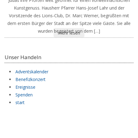
Judas ihre Pforten weit geöffnet für einen vorweihnachtlichen
Kunstgenuss. Hausherr Pfarrer Hans-Josef Lahr und der
Vorsitzende des Lions-Club, Dr. Marc Werner, begrüßten mit
dem ersten Bürger der Stadt an der Spitze viele Gäste. Sie alle
wurden begeistert von dem […]
mehr lesen
Unser Handeln
Adventskalender
Benefizkonzert
Ereignisse
Spenden
start