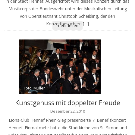
in der Stadt Hennef. Ausgerichtet wird dieses Konzert durch das
Musikcorps der Bundeswehr unter der Musikalischen Leitung
von Oberstleutnant Christoph Scheibling, der den
Konzertbesuchern […]
mehr lesen
Foto: Müller
Kunstgenuss mit doppelter Freude
Dezember 22, 2010
Lions-Club Hennef Rhein-Sieg präsentierte 7. Benefizkonzert
Hennef. Einmal mehr hatte die Stadtkirche von St. Simon und