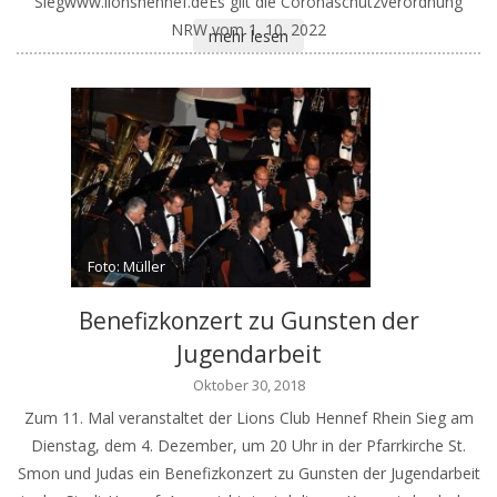
Siegwww.lionshennef.deEs gilt die Coronaschutzverordnung
NRW vom 1. 10. 2022
mehr lesen
Foto: Müller
Benefizkonzert zu Gunsten der
Jugendarbeit
Oktober 30, 2018
Zum 11. Mal veranstaltet der Lions Club Hennef Rhein Sieg am
Dienstag, dem 4. Dezember, um 20 Uhr in der Pfarrkirche St.
Smon und Judas ein Benefizkonzert zu Gunsten der Jugendarbeit